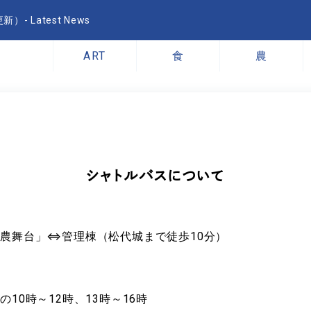
- Latest News
ART
食
農
シャトルバスについて
農舞台」⇔管理棟（松代城まで徒歩10分）
10時～12時、13時～16時