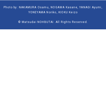
Photo by: NAKAMURA Osamu, NOGAWA Kasane, YANAGI Ayumi,
YONEYAMA Noriko, KIOKU Keizo
© Matsudai NOHBUTAI. All Rights Reserved.