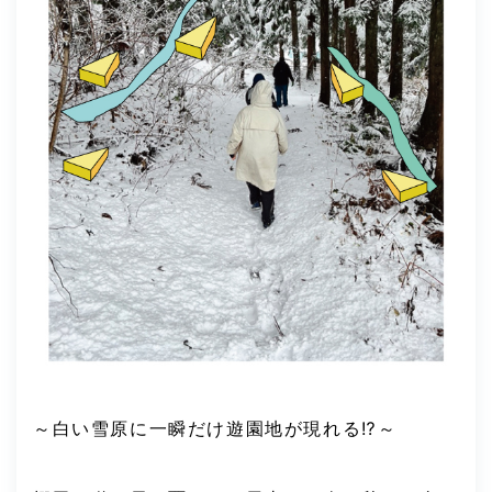
～白い雪原に一瞬だけ遊園地が現れる⁉～