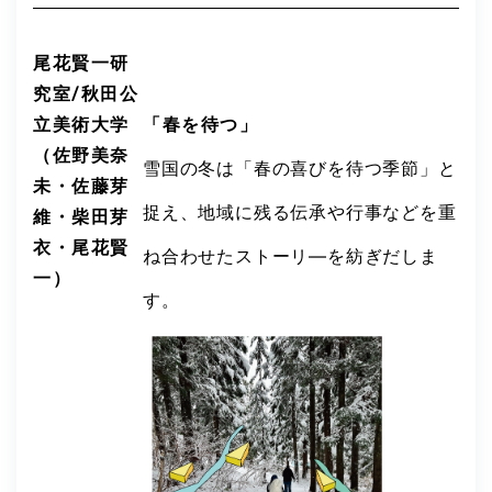
尾花賢一研
究室/秋田公
立美術大学
「春を待つ」
（佐野美奈
雪国の冬は「春の喜びを待つ季節」と
未・佐藤芽
捉え、地域に残る伝承や行事などを重
維・柴田芽
衣・尾花賢
ね合わせたストーリ―を紡ぎだしま
一）
す。