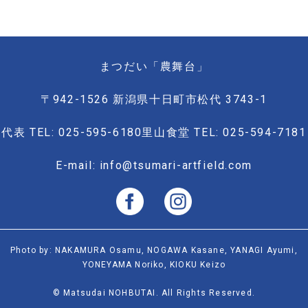
まつだい「農舞台」
〒942-1526 新潟県十日町市松代 3743-1
代表 TEL: 025-595-6180
里山食堂 TEL: 025-594-7181
E-mail: info@tsumari-artfield.com
Photo by: NAKAMURA Osamu, NOGAWA Kasane, YANAGI Ayumi,
YONEYAMA Noriko, KIOKU Keizo
© Matsudai NOHBUTAI. All Rights Reserved.