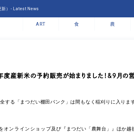
- Latest News
ART
食
農
2年度産新米の予約販売が始まりました！＆9月の
保全する「まつだい棚田バンク」は間もなく稲刈りに入りま
を
オンラインショップ
及び『まつだい「農舞台」』ほか越