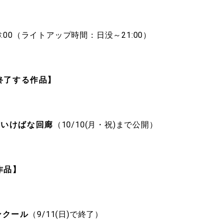
18:00（ライトアップ時間：日没～21:00）
終了する作品】
妻有いけばな回廊
（10/10(月・祝)まで公開）
作品】
ンクール
（9/11(日)で終了）