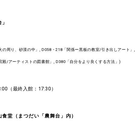
台」
7「火の周り、砂漠の中」, D058・218「関係ー黒板の教室/引き出しアート」, 
宮殿/アーティストの図書館」, D380「自分をより良くする方法」)
8:00（最終入館：17:30）
山食堂（まつだい「農舞台」内）