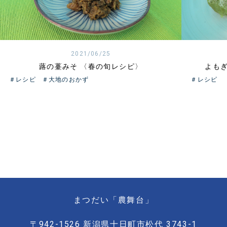
2021/06/25
蕗の薹みそ 〈春の旬レシピ〉
よも
＃レシピ
＃大地のおかず
＃レシピ
まつだい「農舞台」
〒942-1526 新潟県十日町市松代 3743-1