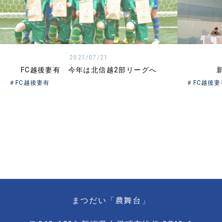
2021/07/21
FC越後妻有 今年は北信越2部リーグへ
＃FC越後妻有
＃FC越後妻
まつだい「農舞台」