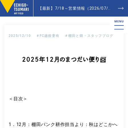
【最新】7/18～営業情報（2026/07/20更新）- Latest News
2025/12/10
＃FC越後妻有
＃棚田と畑・スタッフブログ
2025年12月のまつだい便り📨
＜目次＞
1．12月：棚田バンク耕作担当より：秋はどこかへ