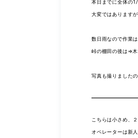
本日までに全体の1
大変ではあります
数日雨なので作業
峠の棚田の後は⇒木
写真も撮りました
こちらは小さめ、
オペレーターは新