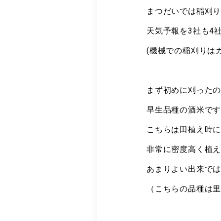
まつだいでは稲刈
天気予報を3社も4
(機械での稲刈りは
まず初めに刈った
早生品種の酒米で
こちらは田植え時
非常に密度高く植
あまりよい出来で
（こちらの品種は